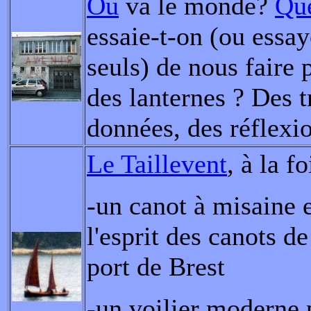
Où
va le monde?
Que
essaie-t-on (ou essa
seuls) de nous faire 
des lanternes ? Des t
données, des réflexi
Le Taillevent
, à la fo
-un canot à misaine 
l'esprit des canots d
port de Brest
-un voilier moderne 